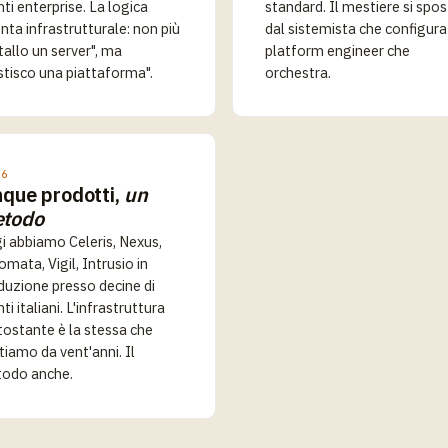
nti enterprise. La logica
standard. Il mestiere si spo
nta infrastrutturale: non più
dal sistemista che configura
tallo un server", ma
platform engineer che
stisco una piattaforma".
orchestra.
26
nque prodotti,
un
todo
i abbiamo Celeris, Nexus,
mata, Vigil, Intrusio in
duzione presso decine di
nti italiani. L'infrastruttura
tostante è la stessa che
tiamo da vent'anni. Il
odo anche.