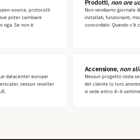
Prodotti,
non ore 
pen-source, protocolli
Non vendiamo giornate di
 deve poter cambiare
installati, funzionanti, misu
i riga. Se non è
concordato. Quando c'è c
Accensione,
non sli
n due datacenter europei
Nessun progetto inizia se
perscaler, nessun reseller
del cliente (o loro anonim
UE.
si vede entro 4–6 settima