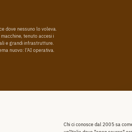
ce dove nessuno lo voleva.
 macchine, tenuto accesi i
li e grandi infrastrutture.
ema nuovo: l'AI operativa.
Chi ci conosce dal 2005 sa come 
un'Italia dove "open source" e