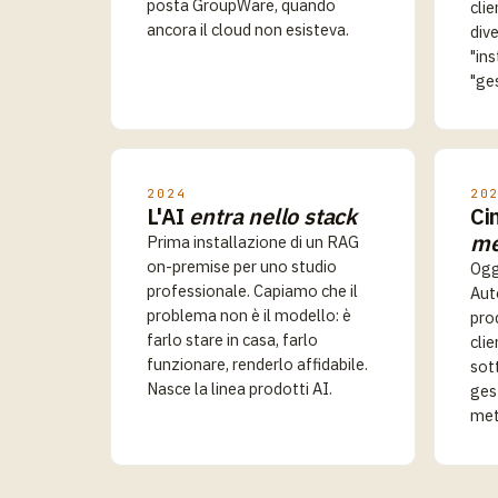
posta GroupWare, quando
clie
ancora il cloud non esisteva.
dive
"ins
"ge
2024
20
L'AI
entra nello stack
Ci
me
Prima installazione di un RAG
on-premise per uno studio
Ogg
professionale. Capiamo che il
Auto
problema non è il modello: è
pro
farlo stare in casa, farlo
clie
funzionare, renderlo affidabile.
sot
Nasce la linea prodotti AI.
ges
met