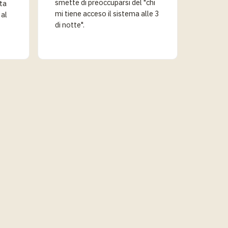
smette di preoccuparsi del "chi
sta
mi tiene acceso il sistema alle 3
 al
di notte".