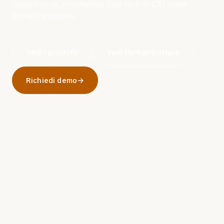
Open source, on-premise, zero lock-in. L'AI come
dovrebbe essere.
Vedi i prodotti
Vedi l'infrastruttura
Richiedi demo
→